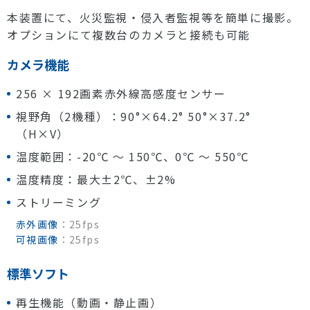
本装置にて、火災監視・侵入者監視等を簡単に撮影。
オプションにて複数台のカメラと接続も可能
カメラ機能
256 × 192画素赤外線高感度センサー
視野角（2機種）：90°×64.2° 50°×37.2°
（H×V）
温度範囲：-20℃ ～ 150℃、0℃ ～ 550℃
温度精度：最大±2℃、±2%
ストリーミング
赤外画像
：25fps
可視画像
：25fps
標準ソフト
再生機能（動画・静止画）