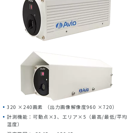
320 ×240画素 （出力画像解像度960 ×720）
計測機能：可動点×3、エリア×5（最高/最低/平均
温度）